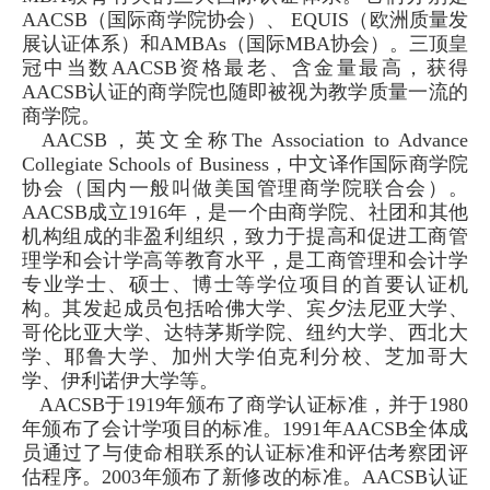
AACSB
（国际商学院协会）、
EQUIS
（欧洲质量发
展认证体系）和
AMBAs
（国际
MBA
协会）。三顶皇
冠中当数
AACSB
资格最老、含金量最高，获得
AACSB
认证的商学院也随即被视为教学质量一流的
商学院。
AACSB
，英文全称
The Association to Advance
Collegiate Schools of Business
，中文译作国际商学院
协会（国内一般叫做美国管理商学院联合会）。
AACSB
成立
1916
年，是一个由商学院、社团和其他
机构组成的非盈利组织，致力于提高和促进工商管
理学和会计学高等教育水平，是工商管理和会计学
专业学士、硕士、博士等学位项目的首要认证机
构。其发起成员包括哈佛大学、宾夕法尼亚大学、
哥伦比亚大学、达特茅斯学院、纽约大学、西北大
学、耶鲁大学、加州大学伯克利分校、芝加哥大
学、伊利诺伊大学等。
AACSB
于
1919
年颁布了商学认证标准，并于
1980
年颁布了会计学项目的标准。
1991
年
AACSB
全体成
员通过了与使命相联系的认证标准和评估考察团评
估程序。
2003
年颁布了新修改的标准。
AACSB
认证