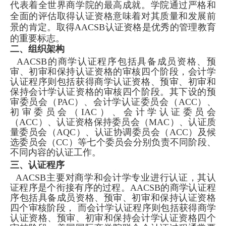
代表着全世界商学院的最高成就。学院通过严格和
全面的评估取得认证资格意味着对其质量和发展前
景的肯定。取得
AACSB
认证资格是优秀的管理教育
的重要标志。
二、组织架构
AACSB
的商学认证程序包括具备成员资格、预
审、初审和保持认证资格的审核四个阶段，会计学
认证程序则包括获得商学认证资格、预审、初审和
保持会计学认证资格的审核四个阶段。其下设的预
审委员会（
PAC
）、会计学认证委员会（
ACC
）、
初审委员会（
IAC
）、会计学认证委员会
（
ACC
）、认证资格保持委员会（
MAC
）、认证质
量委员会（
AQC
）、认证协调委员会（
ACC
）及候
选委员会（
CC
）等七个委员会分别负责不同阶段、
不同内容的认证工作。
三、认证程序
AACSB
主要对商学和会计学专业进行认证，其认
证程序是个衔接有序的过程。
AACSB
的商学认证程
序包括具备成员资格、预审、初审和保持认证资格
四个审核阶段， 而会计学认证程序则包括获得商学
认证资格、预审、初审和保持会计学认证资格四个